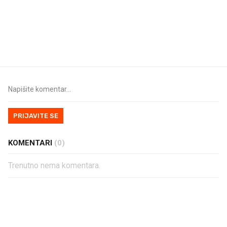
U hrvatske hladnjake ušle su
VIDEO
Liječnik otkrio kad je
namirnice koje 2001. nismo
najbolje vrijeme za ski
znali ni izgovoriti
dioptrije
PRIJAVITE SE
KOMENTARI
(0)
Trenutno nema komentara.
PROČITAJTE JOŠ