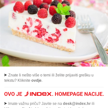
Znate li nešto više o temi ili želite prijaviti grešku u
tekstu? Kliknite
ovdje
.
Imate važnu priču? Javite se na
desk@index.hr
ili