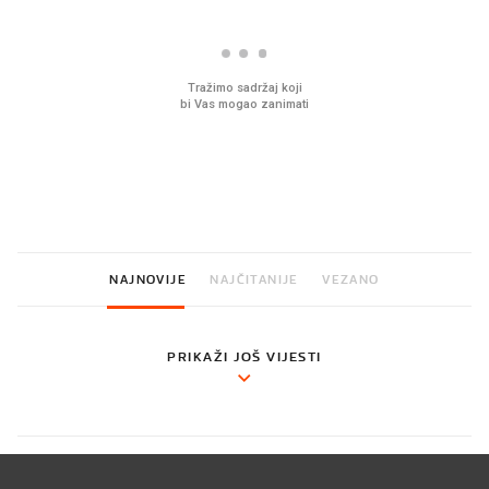
U hrvatske hladnjake ušle su
VIDEO
Liječnik otkrio kad je
namirnice koje 2001. nismo
najbolje vrijeme za ski
znali ni izgovoriti
dioptrije
NAJNOVIJE
NAJČITANIJE
VEZANO
PRIKAŽI JOŠ VIJESTI