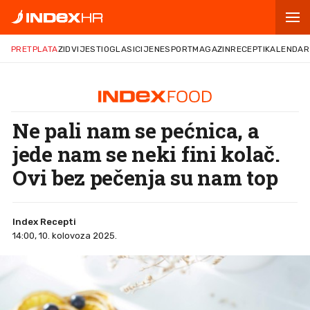
PRETPLATA
ZID
VIJESTI
OGLASI
CIJENE
SPORT
MAGAZIN
RECEPTI
KALENDAR
Ne pali nam se pećnica, a
jede nam se neki fini kolač.
Ovi bez pečenja su nam top
Index Recepti
14:00, 10. kolovoza 2025.