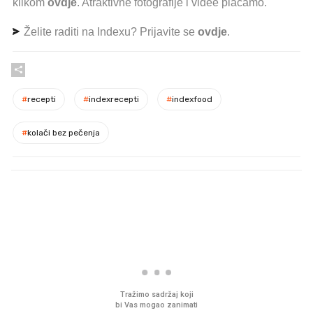
klikom
ovdje
. Atraktivne fotografije i videe plaćamo.
Želite raditi na Indexu? Prijavite se
ovdje
.
#
recepti
#
indexrecepti
#
indexfood
#
kolači bez pečenja
PROČITAJTE JOŠ