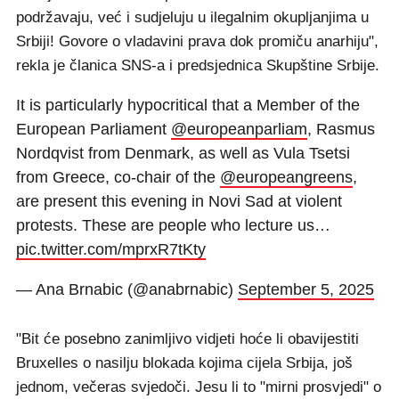
podržavaju, već i sudjeluju u ilegalnim okupljanjima u
Srbiji! Govore o vladavini prava dok promiču anarhiju",
rekla je članica SNS-a i predsjednica Skupštine Srbije.
It is particularly hypocritical that a Member of the
European Parliament
@europeanparliam
, Rasmus
Nordqvist from Denmark, as well as Vula Tsetsi
from Greece, co-chair of the
@europeangreens
,
are present this evening in Novi Sad at violent
protests. These are people who lecture us…
pic.twitter.com/mprxR7tKty
— Ana Brnabic (@anabrnabic)
September 5, 2025
"Bit će posebno zanimljivo vidjeti hoće li obavijestiti
Bruxelles o nasilju blokada kojima cijela Srbija, još
jednom, večeras svjedoči. Jesu li to "mirni prosvjedi" o