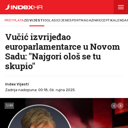
PRETPLATA
ZID
VIJESTI
OGLASI
CIJENE
SPORT
MAGAZIN
RECEPTI
KALENDA
Vučić izvrijeđao
europarlamentarce u Novom
Sadu: "Najgori ološ se tu
skupio"
Index Vijesti
Zadnja nadopuna: 00:18, 06. rujna 2025.
1
/
49