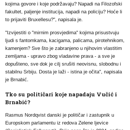
kojima govore i koje podržavaju? Napadi na Filozofski
fakultet, paljenje institucija, napadi na policiju? Hoće li
to prijaviti Bruxellesu?", napisala je.
"Izvijestiti o "mirnim prosvjedima" kojima prisustvuju
ljudi s fantomkama, kacigama, palicama, pirotehnikom,
kamenjem? Sve što je zabranjeno u njihovim vlastitim
zemljama - upravo zbog vladavine prava - a sve je
dopušteno, sve dok je cilj srušiti neovisnu, slobodnu i
stabilnu Srbiju. Dosta je laži - istina je očita", napisala
je Brnabić.
Tko su političari koje napadaju Vučić i
Brnabić?
Rasmus Nordqvist danski je političar i zastupnik u
Europskom parlamentu iz redova Zelene ljevice
(Socialistisk Folkeparti). Prije nego što je 2024. godine