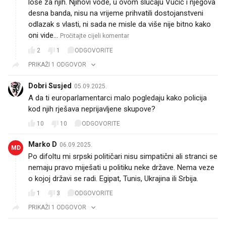
desna banda, nisu na vrijeme prihvatili dostojanstveni
odlazak s vlasti, ni sada ne misle da više nije bitno kako
oni vide…
Pročitajte cijeli komentar
2
1
ODGOVORITE
PRIKAŽI 1 ODGOVOR
Dobri Susjed
05.09.2025.
A da ti europarlamentarci malo pogledaju kako policija
kod njih rješava neprijavljene skupove?
10
10
ODGOVORITE
Marko D
06.09.2025.
MD
Po difoltu mi srpski političari nisu simpatični ali stranci se
nemaju pravo miješati u politiku neke države. Nema veze
o kojoj državi se radi. Egipat, Tunis, Ukrajina ili Srbija.
1
3
ODGOVORITE
PRIKAŽI 1 ODGOVOR