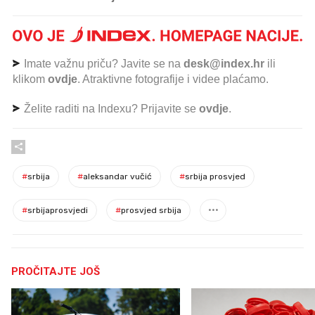
Imate važnu priču? Javite se na
desk@index.hr
ili
klikom
ovdje
. Atraktivne fotografije i videe plaćamo.
Želite raditi na Indexu? Prijavite se
ovdje
.
#
srbija
#
aleksandar vučić
#
srbija prosvjed
#
srbijaprosvjedi
#
prosvjed srbija
PROČITAJTE JOŠ