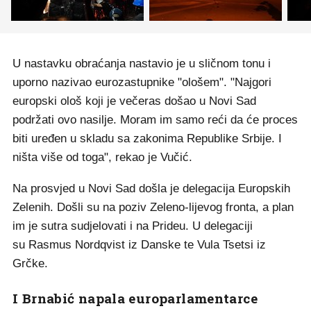
U nastavku obraćanja nastavio je u sličnom tonu i
uporno nazivao eurozastupnike "ološem". "Najgori
europski ološ koji je večeras došao u Novi Sad
podržati ovo nasilje. Moram im samo reći da će proces
biti uređen u skladu sa zakonima Republike Srbije. I
ništa više od toga", rekao je Vučić.
Na prosvjed u Novi Sad došla je delegacija Europskih
Zelenih. Došli su na poziv Zeleno-lijevog fronta, a plan
im je sutra sudjelovati i na Prideu. U delegaciji
su Rasmus Nordqvist iz Danske te Vula Tsetsi iz
Grčke.
I Brnabić napala europarlamentarce