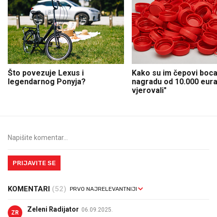
Što povezuje Lexus i
Kako su im čepovi boca 
legendarnog Ponyja?
nagradu od 10.000 eura
vjerovali"
PRIJAVITE SE
KOMENTARI
(52)
Zeleni Radijator
06.09.2025.
ZR
Zamjera nesto njima a on u Glini huskao hrvatske Srbe