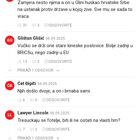
na ustanak protiv drzave u kojoj zive. Sve mu se sada to
vraca.
31
3
ODGOVORITE
Glištun Glišić
06.09.2025.
GG
Vučko se drži one stare kineske poslovice: Bolje zadnji u
BRICSu, nego zadnji u EU
13
2
ODGOVORITE
PRIKAŽI 1 ODGOVOR
Ćet Đipiti
06.09.2025.
ĆĐ
Njih došlo dvoje, a on i brnaba sami
6
0
ODGOVORITE
Lawyer Lincoln
06.09.2025.
LL
Tresuckaju se fotelje, biti ili ne ostati na vlasti hm?
7
2
ODGOVORITE
PRIKAŽI 1 ODGOVOR