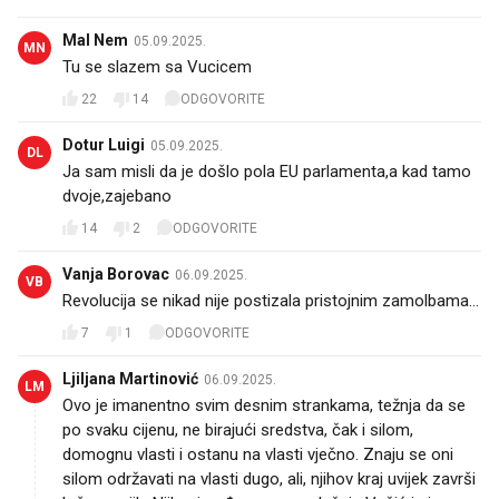
Mal Nem
05.09.2025.
MN
Tu se slazem sa Vucicem
22
14
ODGOVORITE
Dotur Luigi
05.09.2025.
DL
Ja sam misli da je došlo pola EU parlamenta,a kad tamo
dvoje,zajebano
14
2
ODGOVORITE
Vanja Borovac
06.09.2025.
VB
Revolucija se nikad nije postizala pristojnim zamolbama...
7
1
ODGOVORITE
Ljiljana Martinović
06.09.2025.
LM
Ovo je imanentno svim desnim strankama, težnja da se
po svaku cijenu, ne birajući sredstva, čak i silom,
domognu vlasti i ostanu na vlasti vječno. Znaju se oni
silom održavati na vlasti dugo, ali, njihov kraj uvijek završi
loše za njih. Njihovi vođe, u ovom slučaju Vučić i njegova