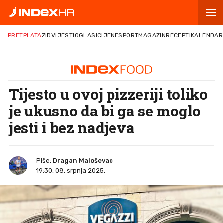
PRETPLATA
ZID
VIJESTI
OGLASI
CIJENE
SPORT
MAGAZIN
RECEPTI
KALENDAR
Tijesto u ovoj pizzeriji toliko
je ukusno da bi ga se moglo
jesti i bez nadjeva
Piše:
Dragan Maloševac
19:30, 08. srpnja 2025.