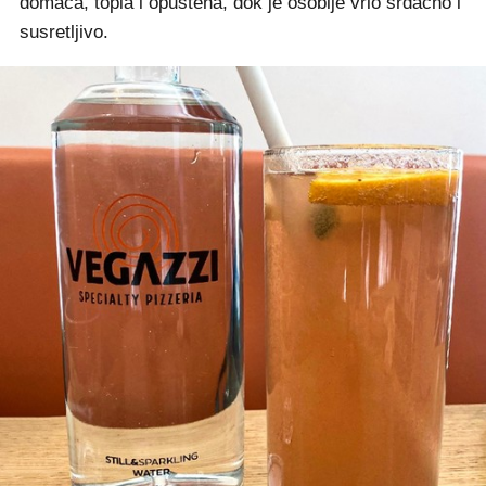
domaća, topla i opuštena, dok je osoblje vrlo srdačno i
susretljivo.