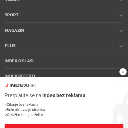
SPORT
MAGAZIN
PLUS
INDEX OGLASI
INDEX RECEPTI
INFO
Pretplatite se na
Index bez reklama
Čitanje bez reklama
Oglašavanje
Zaposli se na Indexu
Kontakt
Impressum
Uvjeti
Brže učitavanje stranica
korištenja
Postavke kolačića
Otkažite kad god želite