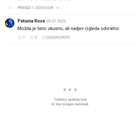
PRIKAŽI 1 ODGOVOR
Petunia Rose
09.07.2025.
Možda je tisto ukusno, ali nadjev izgleda odvratno.
1
2
ODGOVORITE
PROČITAJTE JOŠ
U hrvatske hladnjake ušle su
VIDEO
Liječnik otkrio kad je
namirnice koje 2001. nismo
najbolje vrijeme za ski
znali ni izgovoriti
dioptrije