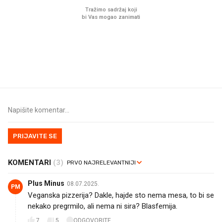
U hrvatske hladnjake ušle su
VIDEO
Liječnik otkrio kad je
namirnice koje 2001. nismo
najbolje vrijeme za ski
znali ni izgovoriti
dioptrije
PRIJAVITE SE
KOMENTARI
(3)
Plus Minus
08.07.2025.
PM
Veganska pizzerija? Dakle, hajde sto nema mesa, to bi se
nekako pregrmilo, ali nema ni sira? Blasfemija.
7
5
ODGOVORITE