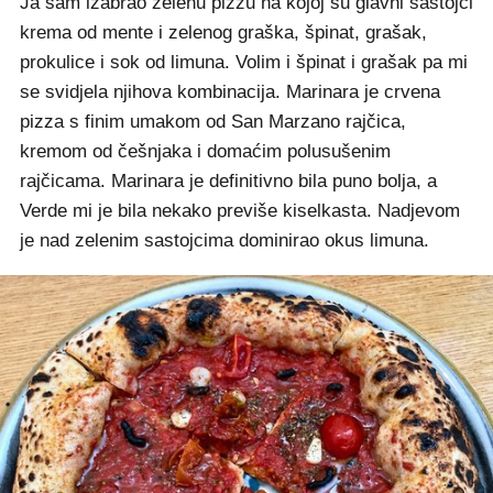
Ja sam izabrao zelenu pizzu na kojoj su glavni sastojci
krema od mente i zelenog graška, špinat, grašak,
prokulice i sok od limuna. Volim i špinat i grašak pa mi
se svidjela njihova kombinacija. Marinara je crvena
pizza s finim umakom od San Marzano rajčica,
kremom od češnjaka i domaćim polusušenim
rajčicama. Marinara je definitivno bila puno bolja, a
Verde mi je bila nekako previše kiselkasta. Nadjevom
je nad zelenim sastojcima dominirao okus limuna.