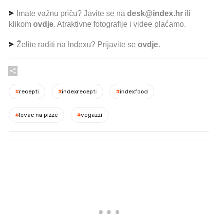
Imate važnu priču? Javite se na
desk@index.hr
ili
klikom
ovdje
. Atraktivne fotografije i videe plaćamo.
Želite raditi na Indexu? Prijavite se
ovdje
.
#
recepti
#
indexrecepti
#
indexfood
#
lovac na pizze
#
vegazzi
PROČITAJTE JOŠ