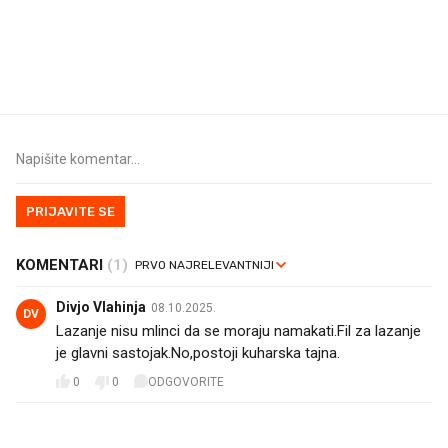
U hrvatske hladnjake ušle su
VIDEO
Liječnik otkrio kad je
namirnice koje 2001. nismo
najbolje vrijeme za ski
znali ni izgovoriti
dioptrije
PRIJAVITE SE
KOMENTARI
(1)
Divjo Vlahinja
08.10.2025.
DV
Lazanje nisu mlinci da se moraju namakati.Fil za lazanje
je glavni sastojak.No,postoji kuharska tajna.
0
0
ODGOVORITE
PROČITAJTE JOŠ