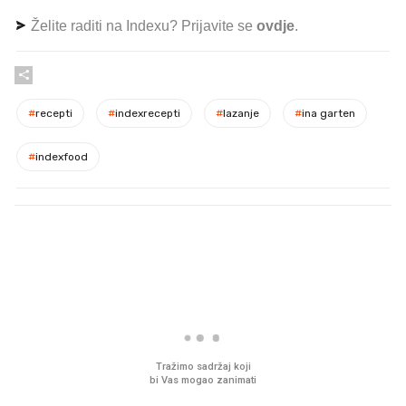
Želite raditi na Indexu? Prijavite se
ovdje
.
#
recepti
#
indexrecepti
#
lazanje
#
ina garten
#
indexfood
PROČITAJTE JOŠ