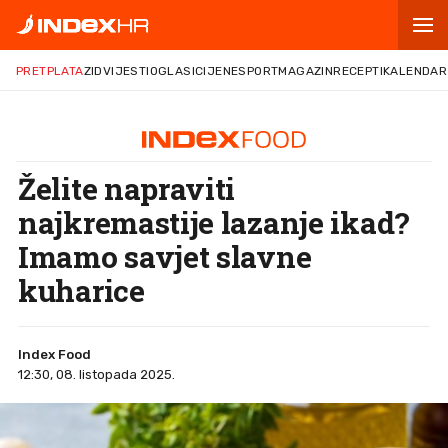
PRETPLATA
ZID
VIJESTI
OGLASI
CIJENE
SPORT
MAGAZIN
RECEPTI
KALENDAR
Želite napraviti
najkremastije lazanje ikad?
Imamo savjet slavne
kuharice
Index Food
12:30, 08. listopada 2025.