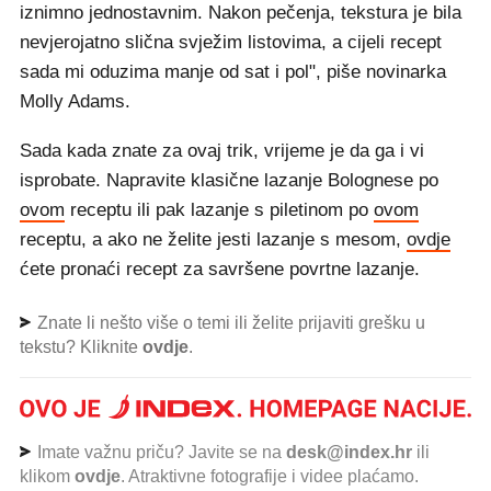
iznimno jednostavnim. Nakon pečenja, tekstura je bila
nevjerojatno slična svježim listovima, a cijeli recept
sada mi oduzima manje od sat i pol", piše novinarka
Molly Adams.
Sada kada znate za ovaj trik, vrijeme je da ga i vi
isprobate. Napravite klasične lazanje Bolognese po
ovom
receptu ili pak lazanje s piletinom po
ovom
receptu, a ako ne želite jesti lazanje s mesom,
ovdje
ćete pronaći recept za savršene povrtne lazanje.
Znate li nešto više o temi ili želite prijaviti grešku u
tekstu? Kliknite
ovdje
.
Imate važnu priču? Javite se na
desk@index.hr
ili
klikom
ovdje
. Atraktivne fotografije i videe plaćamo.