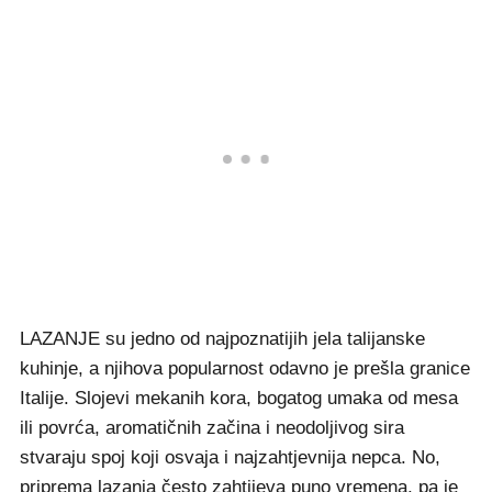
LAZANJE su jedno od najpoznatijih jela talijanske
kuhinje, a njihova popularnost odavno je prešla granice
Italije. Slojevi mekanih kora, bogatog umaka od mesa
ili povrća, aromatičnih začina i neodoljivog sira
stvaraju spoj koji osvaja i najzahtjevnija nepca. No,
priprema lazanja često zahtijeva puno vremena, pa je