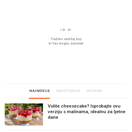
U hrvatske hladnjake ušle su
VIDEO
Liječnik otkrio kad je
namirnice koje 2001. nismo
najbolje vrijeme za ski
znali ni izgovoriti
dioptrije
NAJNOVIJE
NAJČITANIJE
VEZANO
Volite cheesecake? Isprobajte ovu
verziju s malinama, idealnu za ljetne
dane