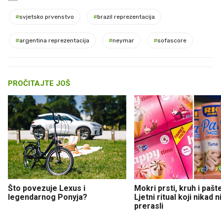
#
svjetsko prvenstvo
#
brazil reprezentacija
#
argentina reprezentacija
#
neymar
#
sofascore
PROČITAJTE JOŠ
Što povezuje Lexus i
Mokri prsti, kruh i pašt
legendarnog Ponyja?
Ljetni ritual koji nikad 
prerasli