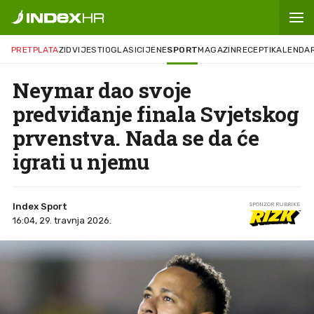
PRETPLATA
ZID
VIJESTI
OGLASI
CIJENE
SPORT
MAGAZIN
RECEPTI
KALENDA
Neymar dao svoje
predviđanje finala Svjetskog
prvenstva. Nada se da će
igrati u njemu
Index Sport
SPONZOR RUBRIKE
16:04, 29. travnja 2026.