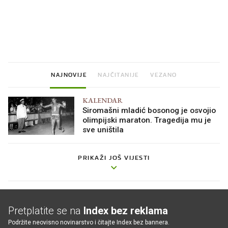
Što povezuje Lexus i
Mokri prsti, kruh i pašt
legendarnog Ponyja?
Ljetni ritual koji nikad 
prerasli
NAJNOVIJE
NAJČITANIJE
VEZANO
KALENDAR
Siromašni mladić bosonog je osvojio
olimpijski maraton. Tragedija mu je
sve uništila
PRIKAŽI JOŠ VIJESTI
Pretplatite se na
Index bez reklama
Podržite neovisno novinarstvo i čitajte Index bez bannera.