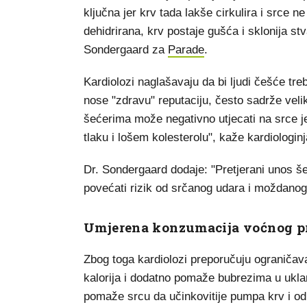
ključna jer krv tada lakše cirkulira i srce 
dehidrirana, krv postaje gušća i sklonija st
Sondergaard za
Parade
.
Kardiolozi naglašavaju da bi ljudi češće tr
nose "zdravu" reputaciju, često sadrže vel
šećerima može negativno utjecati na srce j
tlaku i lošem kolesterolu", kaže kardiologinj
Dr. Sondergaard dodaje: "Pretjerani unos še
povećati rizik od srčanog udara i moždanog
Umjerena konzumacija voćnog p
Zbog toga kardiolozi preporučuju ograničava
kalorija i dodatno pomaže bubrezima u uklanj
pomaže srcu da učinkovitije pumpa krv i odr