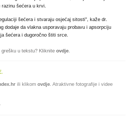
ju razinu šećera u krvi.
ulaciji šećera i stvaraju osjećaj sitosti", kaže dr.
ng dodaje da vlakna usporavaju probavu i apsorpciju
ja šećera i dugoročno štiti srce.
ti grešku u tekstu? Kliknite
ovdje
.
.
dex.hr
ili klikom
ovdje
. Atraktivne fotografije i videe
.