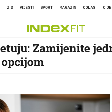
A
ZID
VIJESTI
SPORT
MAGAZIN
OGLASI
CIJE
jetuju: Zamijenite je
 opcijom