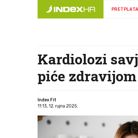
PRETPLAT
Kardiolozi sav
piće zdravijom
Index Fit
11:13, 12. rujna 2025.