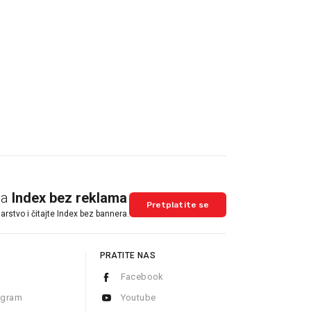
na
Index bez reklama
Pretplatite se
arstvo i čitajte Index bez bannera.
PRATITE NAS
Facebook
ogram
Youtube