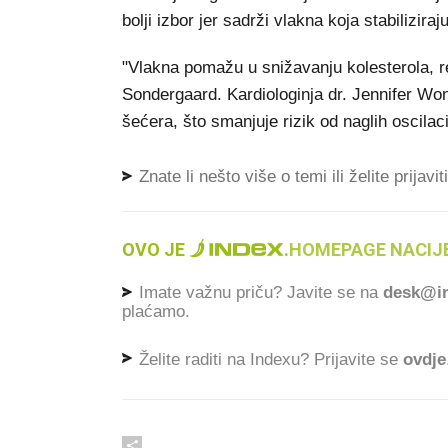
bolji izbor jer sadrži vlakna koja stabilizira
"Vlakna pomažu u snižavanju kolesterola, reg
Sondergaard. Kardiologinja dr. Jennifer Wo
šećera, što smanjuje rizik od naglih oscilaci
Znate li nešto više o temi ili želite prijavi
OVO JE
.
HOMEPAGE NACIJE
Imate važnu priču? Javite se na
desk@in
plaćamo.
Želite raditi na Indexu? Prijavite se
ovdje