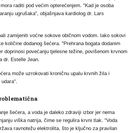
ne mora raditi pod većim opterećenjem. "Kad je osoba
varanju ugrušaka", objašnjava kardiolog dr. Lars
ebali zamijeniti voćne sokove običnom vodom. Iako sokovi
ike količine dodanog šećera. "Prehrana bogata dodanim
er doprinosi povećanju tjelesne težine, povišenom krvnom
a dr. Estelle Jean.
ćera može uzrokovati kroničnu upalu krvnih žila i
 udara".
roblematična
nje šećera, a voda je daleko zdraviji izbor jer nema
anju viška natrija, čime se regulira krvni tlak. "Voda
žava ravnotežu elektrolita, što je ključno za pravilan